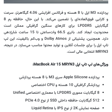
پردازنده M3 اپل با 8 هسته و فرکانس افزایشی 4.06 گیگاهرتز، سرعت
و کارایی فوق‌العاده‌ای را تضمین می‌کند. با این حال، حافظه رم 8
گیگابایتی LPDDR5 برای کارهای سنگین گرافیکی ممکن است
محدودیت ایجاد کند. باتری 66.5 وات‌ساعتی تا 15 ساعت شارژدهی
دارد. همچنین، پشتیبانی از Dolby Atmos و وب‌کم باکیفیت، این لپ
تاپ اپل را برای جلسات آنلاین و تولید محتوا مناسب می‌سازد. در نتیجه،
MRYN3 انتخابی عالی است.
ویژگی‌های لپ تاپ اپل MacBook Air 15 MRYN3:
پردازنده Apple Silicone سری M3 با 8 هسته پردازشی
پردازشگر گرافیکی 10 هسته و CPU اختصاصی
8 گیگابایت مموری LPDDR5 با معماری اختصاصی Unified
512 گیگابایت حافظه داخلی SSD از نوع PCIe 4.0
صفحه نمایش 2K از نوع IPS با Liquid Retina