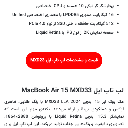
پردازشگر گرافیکی 10 هسته و CPU اختصاصی
16 گیگابایت مموری LPDDR5 با معماری اختصاصی Unified
512 گیگابایت حافظه داخلی SSD از نوع PCIe 4.0
صفحه نمایش 2K از نوع IPS با Liquid Retina
قیمت و مشخصات لپ تاپ اپل MXD23
لپ تاپ اپل MacBook Air 15 MXD33
مک بوک ایر 15 اینچی MXD33 LLA 2024 با رنگ طلایی، ظاهری
لوکس و عملکردی بی‌نظیر ارائه می‌دهد. نکته‌ی مهم این است که
نمایشگر 15.3 اینچی Liquid Retina با رزولوشن 2880×1864،
تصاویری باکیفیت و رنگ‌هایی جذاب تولید می‌کند. این لپ تاپ اپل برای