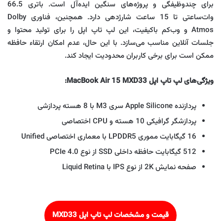
برای چندوظیفگی و پروژه‌های سنگین ایده‌آل است. باتری 66.5
وات‌ساعتی تا 15 ساعت شارژدهی دارد. همچنین، فناوری Dolby
Atmos و وب‌کم باکیفیت، این لپ تاپ اپل را برای تولید محتوا و
جلسات آنلاین مناسب می‌سازد. با این حال، عدم امکان ارتقاء حافظه
ممکن است برای برخی کاربران محدودیت ایجاد کند.
ویژگی‌های لپ تاپ اپل MacBook Air 15 MXD33:
پردازنده Apple Silicone سری M3 با 8 هسته پردازشی
پردازشگر گرافیکی 10 هسته و CPU اختصاصی
16 گیگابایت مموری LPDDR5 با معماری اختصاصی Unified
512 گیگابایت حافظه داخلی SSD از نوع PCIe 4.0
صفحه نمایش 2K از نوع IPS با Liquid Retina
قیمت و مشخصات لپ تاپ اپل MXD33