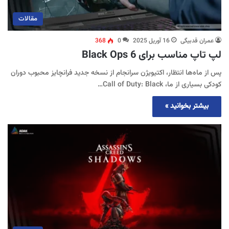
مقالات
عمران قدبیگی
16 آوریل 2025
0
368
لپ تاپ مناسب برای Black Ops 6
پس از ماه‌ها انتظار، اکتیویژن سرانجام از نسخه جدید فرانچایز محبوب دوران
کودکی بسیاری از ما، Call of Duty: Black…
بیشتر بخوانید »