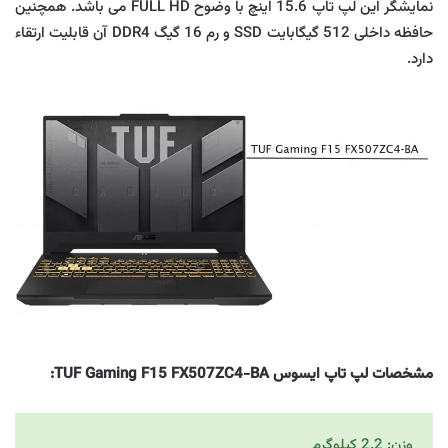
نمایشگر این لپ تاپ 15.6 اینچ با وضوح FULL HD می باشد. همچنین
حافظه داخلی 512 گیگابایت SSD و رم 16 گیگ DDR4 آن قابلیت ارتقاء
دارد.
مشخصات لپ تاپ ایسوس TUF Gaming F15 FX507ZC4-BA:
وزن: 2.2 کیلوگرم