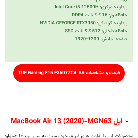
پردازنده مرکزی: Intel Core i5 12500H
حافظه رم: 16 گیگابایت DDR4
پردازنده گرافیکی: NVIDIA GEFORCE RTX3050
حافظه داخلی: 512 گیگابایت SSD
صفحه نمایش: 1200*1920
قیمت و مشخصات
TUF Gaming F15 FX507ZC4-BA
اپل MacBook Air 13 (2020)-MGN63
محصولات اپل با تفاوت های ظریف خود نسبت به سایر برندها همواره