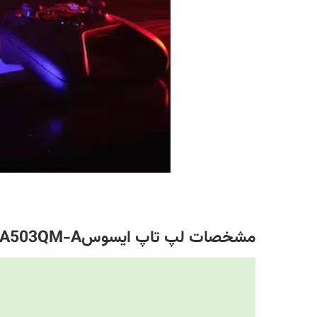
مشخصات لپ تاپ ایسوسZephyrus G15 GA503QM-A