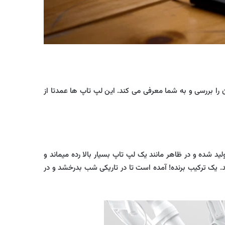
در بازه قیمت های متفاوتی قرار دارند. در این مقاله آداک مگ بهترین لپ تاپ های زیر 60 میلیون تومان را بررسی و به شما معرفی می کند. این لپ تاپ ها عمدتا از
 شده و در ظاهر مانند یک لپ تاپ بسیار بالا رده میماند و
اطب میدهد. این لپ تاپ با پردازنده I7 نسل یازده و صفحه نمایش خیره کننده OLED با رزولوشن 3K می باشد. یک ترکیب برنده! آمده است تا در تاریکی شب بدرخشد و در