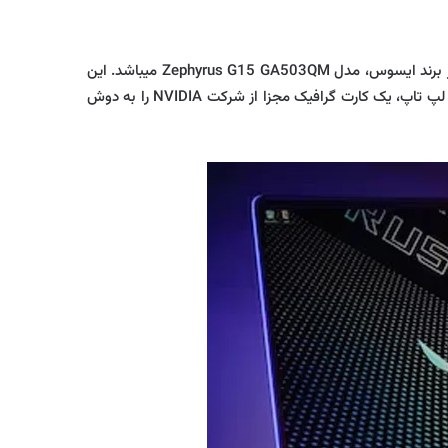
قدرت در کنار ظرافت موضوعی است که شرکت ایسوس در این لپتاپ رعایت کرده. یکی دیگر از بهترین لپ تاپ های زیر 60 میلیون تومان از برند ایسوس، مدل Zephyrus G15 GA503QM میباشد. این
لپ تاپ در کنار طراحی چشم نواز یک پردازنده ای از شرکت AMD را داراست. پردازنده این لپ تاپ Ryzen 5 نسل پنج می باشد. مادربرد این لپ تاپ، یک کارت گرافیک مجزا از شرکت NVIDIA را به دوش