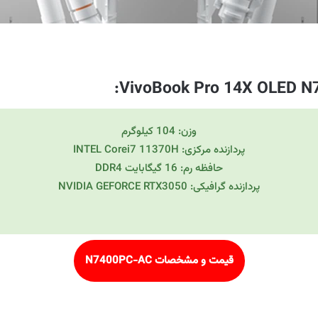
:
VivoBook Pro 14X OLED 
وزن: 104 کیلوگرم
پردازنده مرکزی: INTEL Corei7 11370H
حافظه رم: 16 گیگابایت DDR4
پردازنده گرافیکی: NVIDIA GEFORCE RTX3050
قیمت و مشخصات N7400PC-AC