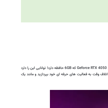
یکی دیگر از لپ تاپ های زیر 60 میلیون تومان از شرکت ام اس ای می باشد. این لپ تاپ با وجود کارت گرافیک برتر از شرکت NVIDIA مدل Geforce RTX 4050 که 6GB حافظه دارد! توانایی این را دارد
 اتلاف وقت به فعالیت های حرفه ای خود بپردازید و مانند یک