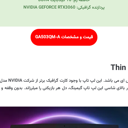
حافظه رم: 16 گیگابایت DDR4
پردازنده گرافیکی: NVIDIA GEFORCE RTX3060
قیمت و مشخصات GA503QM-A
ر بالای شاسی این لپ تاپ گیمینگ، دل هر بازیکنی را میلرزاند. بدون وقفه و