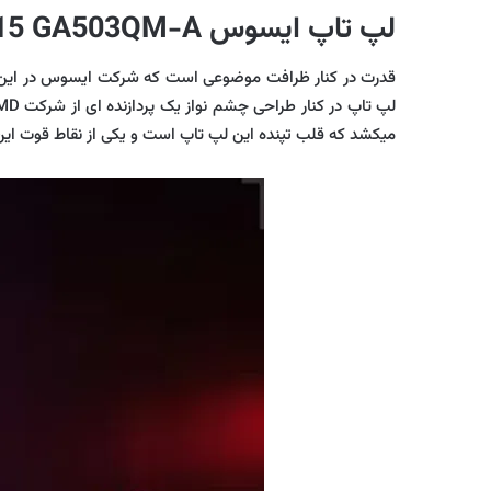
لپ تاپ ایسوس ROG Zephyrus G15 GA503QM-A
میکشد که قلب تپنده این لپ تاپ است و یکی از نقاط قوت ا