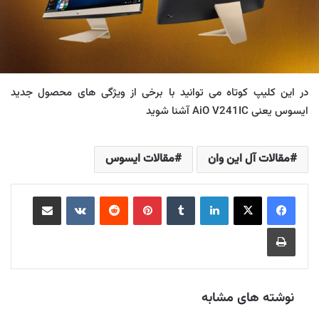
در این کلیپ کوتاه می توانید با برخی از ویژگی های محصول جدید
ایسوس یعنی AiO V241IC آشنا شوید
مقالات آل این وان
مقالات ایسوس
لینکدین
‫تامبلر
‫پین‌ترست
‫رددیت
‫VKontakte
اشتراک گذاری از طریق ایمیل
چاپ
نوشته های مشابه