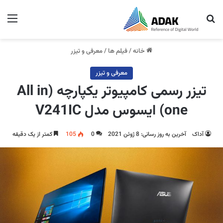
جستجو برای
منو
خانه
/
فیلم ها
/
معرفی و تیزر
معرفی و تیزر
تیزر رسمی کامپیوتر یکپارچه (All in
one) ایسوس مدل V241IC
آداک
آخرین به روز رسانی: 8 ژوئن 2021
0
105
کمتر از یک دقیقه