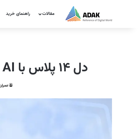
مقالات
راهنمای خرید
دل ۱۴ پلاس با WiFi 7، Ryzen AI و گرافیک RDNA3 معرفی شد
عمران