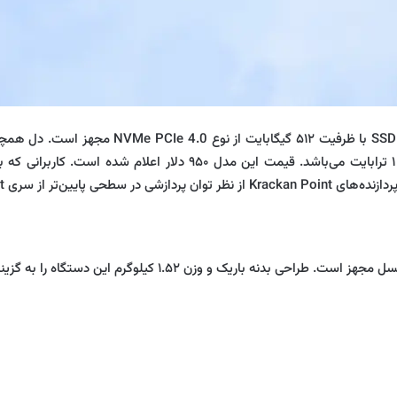
مدل پایه‌ی این لپ‌تاپ به ۱۶ گیگابایت رم LPDDR5 