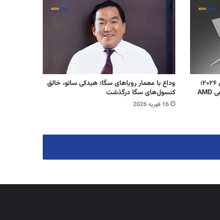
معرفی لپ‌ تاپ ال‌ جی Gram 14 مدل ۲۰۲۶؛
وداع با معمار رویاهای سگا؛ هیدکی ساتو، خالق
AM
کنسول‌های سگا درگذشت
16 فوریه 2026