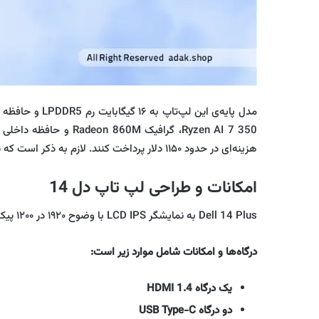
هزینه‌ای در حدود ۱۱۵۰ دلار پرداخت کنند. لازم به ذکر است که پردازنده‌های Krackan Point از نظر توان پردازشی در سطحی پایین‌تر از سری Strix Point قرار دارند.
امکانات و طراحی لپ تاپ دل 14
Dell 14 Plus به نمایشگر LCD IPS با وضوح ۱۹۲۰ در ۱۲۰۰ پیکسل مجهز است. طراحی بدنه باریک و وزن ۱.۵۲ کیلوگرم این دستگاه را به گزینه‌ای مناسب برای حمل روزانه تبدیل کرده است.
درگاه‌ها و امکانات شامل موارد زیر است:
یک درگاه HDMI 1.4
دو درگاه USB Type-C