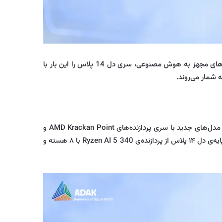
سری لپ‌ تاپ های Dell 14 یک خانواده از نوت‌بوک‌های جمع‌وجور با طراحی مینیمال است. شرکت دل به‌منظور گسترش خانواده‌ی لپ‌تاپ‌های مجهز به هوش مصنوعی، سری دل 14 پلاس را این‌ بار با
پیش‌تر دل در ماه مارس از مدل‌های جدید دل 14 پلاس و دل 14 پلاس 2 در 1 با پردازنده Intel Lunar Lake رونمایی کرده بود. اما اکنون، مدل‌های جدید با سری پردازنده‌های AMD Krackan Point و
طراحی ۲ در ۱ را معرفی و به بازار عرضه کرده است. این نسخه با قیمت پایه ۸۵۰ دلار به فروش می‌رسد. بر اساس اعلام رسمی شرکت، مدل پایه‌ی دل ۱۴ پلاس از پردازنده‌ی Ryzen AI 5 340 با ۸ هسته و