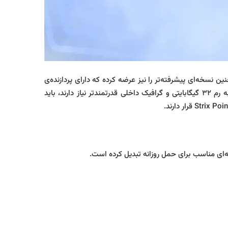
و حافظه SSD با ظرفیت ۵۱۲ گیگابایت از نوع NVMe PCIe 4.0 مجهز است. دل همچنین نسخه‌ای پیشرفته‌تر را نیز عرضه کرده که دارای پردازنده‌ی
Ryzen AI 7 350، گرافیک Radeon 860M و حافظه داخلی ۱ ترابایت می‌باشد. قیمت این مدل ۹۵۰ دلار اعلام شده است. کاربرانی که به رم ۳۲ گیگابایتی و گرافیک داخلی قدرتمندتر نیاز دارند، باید