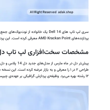
پردازنده‌های AMD Krackan Point معرفی کرده است. این پردازنده‌ها در مقایسه با مدل‌های Intel Lunar Lake، گزینه‌ای مقرون‌به‌صرفه‌تر به شمار می‌روند.
مشخصات سخت‌افزاری لپ تاپ دل 4
۱۲ رشته بهره می‌برد. وظیفه‌ی پردازش گرافیکی بر عهده‌ی چیپست Radeon 840M است که بر پایه‌ی معماری RDNA 3 طراحی شده است.