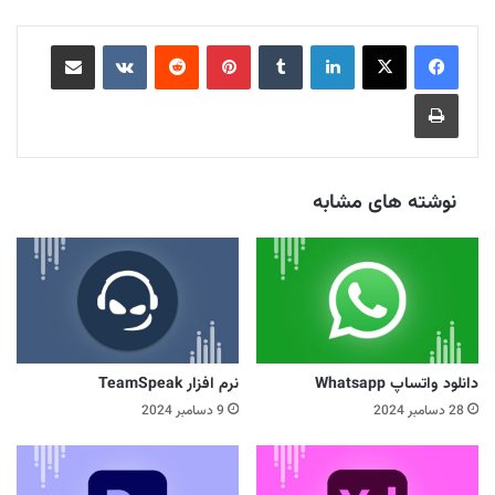
لینکدین
‫تامبلر
‫پین‌ترست
‫رددیت
‫VKontakte
اشتراک گذاری از طریق ایمیل
چاپ
نوشته های مشابه
دانلود واتساپ Whatsapp
نرم افزار TeamSpeak
28 دسامبر 2024
9 دسامبر 2024