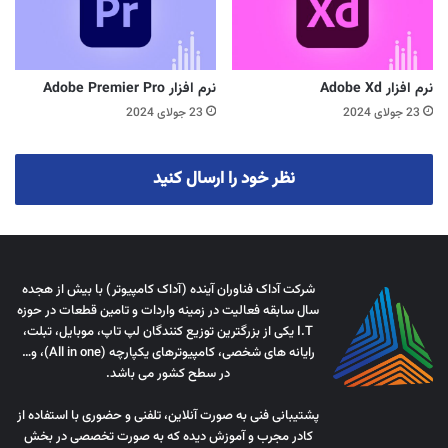
نرم افزار Adobe Xd
نرم افزار Adobe Premier Pro
23 جولای 2024
23 جولای 2024
نظر خود را ارسال کنید
شرکت آداک فناوران آینده (آداک کامپیوتر) با بیش از هجده
سال سابقه فعالیت در زمینه واردات و تامین قطعات در حوزه
I.T یکی از بزرگترین توزیع کنندگان لپ تاپ، موبایل، تبلت،
رایانه های شخصی، کامپیوترهای یکپارچه (All in one)، و…
در سطح کشور می باشد.
پشتیبانی فنی به صورت آنلاین، تلفنی و حضوری با استفاده از
کادر مجرب و آموزش دیده که به صورت تخصصی در بخش