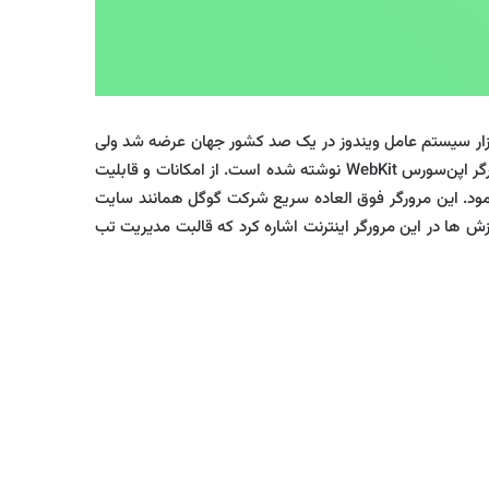
ان نرم افزار سیستم عامل ویندوز در یک صد کشور جهان عرضه شد ولی
نسخه های منطبق با نرم افزار عامل لینوکس و رایانه اپل مکینتاش آن هم در آینده توزیع شد. مرورگر Google Chrome بر پایه هسته مرورگر اپن‌سورس WebKit نوشته شده است. از امکانات و قابلیت
مکاناتی مشابه Privacy در ویندوز اکسپلورر و Speed Dial در مرورگر اپرا اشاره نمود. این مرورگر فوق العاده سریع شرکت گوگل همانند سایت
ه است. از مزیت های گوگل کروم می توان به وجود بخشی با نام Task manager یا مدیریت پردازش ها در این مرورگر اینترنت اشاره کرد که قالبت مدیریت تب