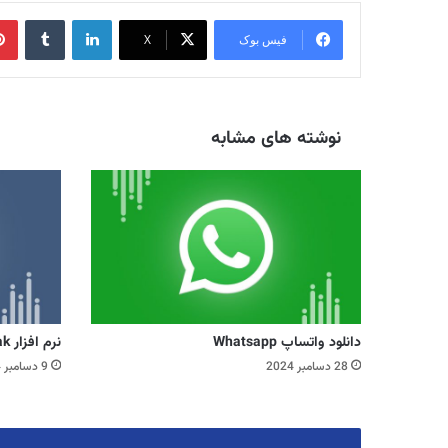
لینکدین
‫تامبلر
فیس بوک
X
نوشته های مشابه
دانلود واتساپ Whatsapp
نرم افزار TeamSpeak
28 دسامبر 2024
9 دسامبر 2024