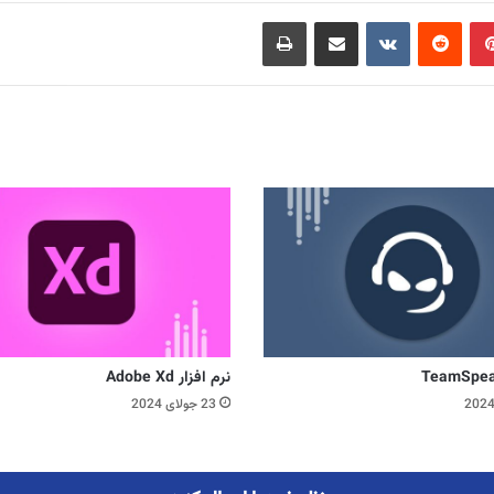
‫پین‌ترست
‫رددیت
‫VKontakte
اشتراک گذاری از طریق ایمیل
چاپ
نرم افزار Adobe Xd
23 جولای 2024