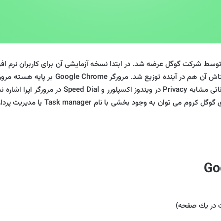
ت متن‌ باز است که توسط شرکت گوگل عرضه شد. در ابتدا نسخه آزمایشی آن برای کاربر
های Google Chrome می توان به Tabbed browsing، ا
گوگل از ظاهر بسیار ساده ای تشکیل شد