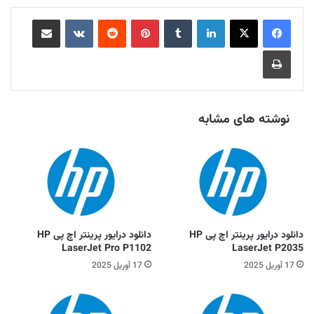
لینکدین
‫تامبلر
‫پین‌ترست
‫رددیت
‫VKontakte
اشتراک گذاری از طریق ایمیل
چاپ
نوشته های مشابه
دانلود درایور پرینتر اچ پی HP
دانلود درایور پرینتر اچ پی HP
LaserJet Pro P1102
LaserJet P2035
17 آوریل 2025
17 آوریل 2025