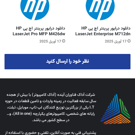
دانلود درایور پرینتر اچ پی HP
دانلود درایور پرینتر اچ پی HP
LaserJet Pro MFP M426dw
LaserJet Enterprise M712dn
17 آوریل 2025
17 آوریل 2025
نظر خود را ارسال کنید
شرکت آداک فناوران آینده (آداک کامپیوتر) با بیش از هجده
سال سابقه فعالیت در زمینه واردات و تامین قطعات در حوزه
I.T یکی از بزرگترین توزیع کنندگان لپ تاپ، موبایل، تبلت،
رایانه های شخصی، کامپیوترهای یکپارچه (All in one)، و…
در سطح کشور می باشد.
پشتیبانی فنی به صورت آنلاین، تلفنی و حضوری با استفاده از