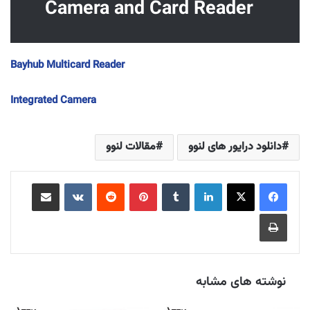
Camera and Card Reader
Bayhub Multicard Reader
Integrated Camera
دانلود درایور های لنوو
مقالات لنوو
لینکدین
‫تامبلر
‫پین‌ترست
‫رددیت
‫VKontakte
اشتراک گذاری از طریق ایمیل
چاپ
نوشته های مشابه