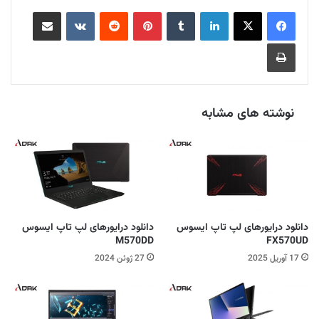
لینکدین
‫تامبلر
‫پین‌ترست
‫رددیت
‫VKontakte
اشتراک گذاری از طریق ایمیل
چاپ
نوشته های مشابه
دانلود درایورهای لپ تاپ ایسوس
دانلود درایورهای لپ تاپ ایسوس
M570DD
FX570UD
17 آوریل 2025
27 ژوئن 2024