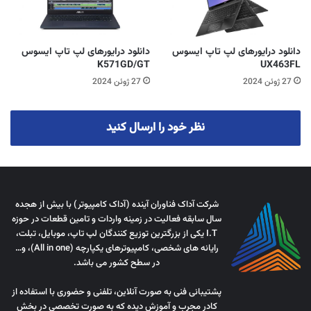
دانلود درایورهای لپ تاپ ایسوس
دانلود درایورهای لپ تاپ ایسوس
K571GD/GT
UX463FL
27 ژوئن 2024
27 ژوئن 2024
نظر خود را ارسال کنید
شرکت آداک فناوران آینده (آداک کامپیوتر) با بیش از هجده
سال سابقه فعالیت در زمینه واردات و تامین قطعات در حوزه
I.T یکی از بزرگترین توزیع کنندگان لپ تاپ، موبایل، تبلت،
رایانه های شخصی، کامپیوترهای یکپارچه (All in one)، و…
در سطح کشور می باشد.
پشتیبانی فنی به صورت آنلاین، تلفنی و حضوری با استفاده از
کادر مجرب و آموزش دیده که به صورت تخصصی در بخش