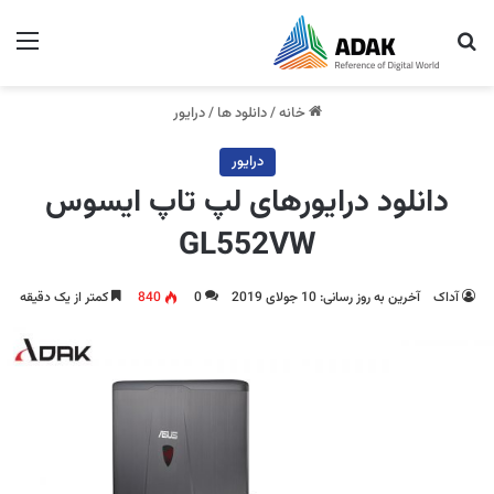
جستجو برای
منو
خانه
/
دانلود ها
/
درایور
درایور
دانلود درایورهای لپ تاپ ایسوس
GL552VW
آداک
آخرین به روز رسانی: 10 جولای 2019
0
840
کمتر از یک دقیقه