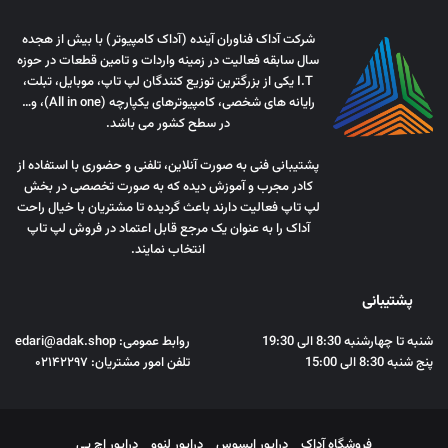
شرکت آداک فناوران آینده (آداک کامپیوتر) با بیش از هجده
سال سابقه فعالیت در زمینه واردات و تامین قطعات در حوزه
I.T یکی از بزرگترین توزیع کنندگان لپ تاپ، موبایل، تبلت،
رایانه های شخصی، کامپیوترهای یکپارچه (All in one)، و…
در سطح کشور می باشد.
پشتیبانی فنی به صورت آنلاین، تلفنی و حضوری با استفاده از
کادر مجرب و آموزش دیده که به صورت تخصصی در بخش
لپ تاپ فعالیت دارند باعث گردیده تا مشتریان با خیال راحت
آداک را به عنوان یک مرجع قابل اعتماد در فروش لپ تاپ
انتخاب نمایند.
پشتیبانی
شنبه تا چهارشنبه 8:30 الی 19:30
روابط عمومی: edari@adak.shop
پنج شنبه 8:30 الی 15:00
تلفن امور مشتریان: ۰۲۱۴۲۲۹۷
فروشگاه آداک
درایور ایسوس
درایور لنوو
درایور اچ پی