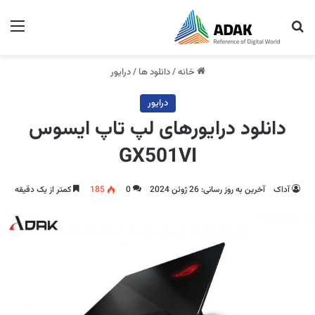
جستجو برای
منو
خانه
/
دانلود ها
/
درایور
درایور
دانلود درایورهای لپ تاپ ایسوس
GX501VI
آداک
آخرین به روز رسانی: 26 ژوئن 2024
0
185
کمتر از یک دقیقه