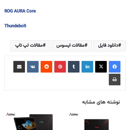
ROG AURA Core
Thundebolt
دانلود فایل
مقالات ایسوس
مقالات لپ تاپ
لینکدین
‫تامبلر
‫پین‌ترست
‫رددیت
‫VKontakte
اشتراک گذاری از طریق ایمیل
چاپ
نوشته های مشابه