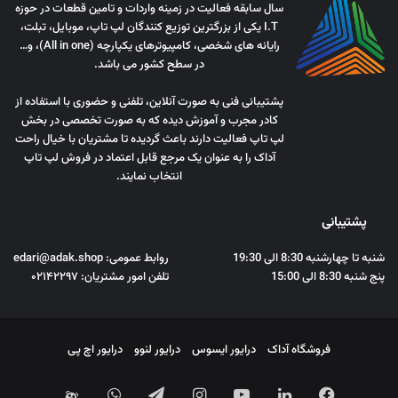
سال سابقه فعالیت در زمینه واردات و تامین قطعات در حوزه
I.T یکی از بزرگترین توزیع کنندگان لپ تاپ، موبایل، تبلت،
رایانه های شخصی، کامپیوترهای یکپارچه (All in one)، و…
در سطح کشور می باشد.
پشتیبانی فنی به صورت آنلاین، تلفنی و حضوری با استفاده از
کادر مجرب و آموزش دیده که به صورت تخصصی در بخش
لپ تاپ فعالیت دارند باعث گردیده تا مشتریان با خیال راحت
آداک را به عنوان یک مرجع قابل اعتماد در فروش لپ تاپ
انتخاب نمایند.
پشتیبانی
شنبه تا چهارشنبه 8:30 الی 19:30
روابط عمومی: edari@adak.shop
پنج شنبه 8:30 الی 15:00
تلفن امور مشتریان: ۰۲۱۴۲۲۹۷
فروشگاه آداک
درایور ایسوس
درایور لنوو
درایور اچ پی
فیس
لینکدین
یوتیوب
اینستاگرام
تلگرام
واتس
آپارات