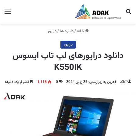
جستجو برای
منو
خانه
/
دانلود ها
/
درایور
درایور
دانلود درایورهای لپ تاپ ایسوس
K550IK
آداک
آخرین به روز رسانی: 26 ژوئن 2024
0
1,118
کمتر از یک دقیقه