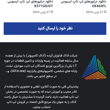
دانلود درایورهای لپ تاپ ایسوس
دانلود درایورهای لپ تاپ ایسوس
K571GD/GT
UX463FL
27 ژوئن 2024
27 ژوئن 2024
نظر خود را ارسال کنید
شرکت آداک فناوران آینده (آداک کامپیوتر) با بیش از هجده
سال سابقه فعالیت در زمینه واردات و تامین قطعات در حوزه
I.T یکی از بزرگترین توزیع کنندگان لپ تاپ، موبایل، تبلت،
رایانه های شخصی، کامپیوترهای یکپارچه (All in one)، و…
در سطح کشور می باشد.
پشتیبانی فنی به صورت آنلاین، تلفنی و حضوری با استفاده از
کادر مجرب و آموزش دیده که به صورت تخصصی در بخش
لپ تاپ فعالیت دارند باعث گردیده تا مشتریان با خیال راحت
آداک را به عنوان یک مرجع قابل اعتماد در فروش لپ تاپ
انتخاب نمایند.