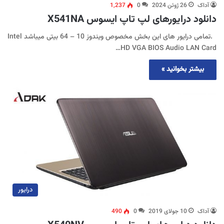
آداک
26 ژوئن 2024
0
1,237
دانلود درایورهای لپ تاپ ایسوس X541NA
.تمامی درایور های این بخش مخصوص ویندوز 10 – 64 بیتی میباشد Intel
HD VGA BIOS Audio LAN Card…
بیشتر بخوانید »
درایور
آداک
10 جولای 2019
0
490