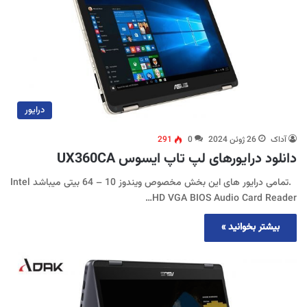
درایور
آداک
26 ژوئن 2024
0
291
دانلود درایورهای لپ تاپ ایسوس UX360CA
.تمامی درایور های این بخش مخصوص ویندوز 10 – 64 بیتی میباشد Intel
HD VGA BIOS Audio Card Reader…
بیشتر بخوانید »