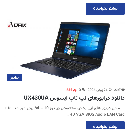
بیشتر بخوانید »
درایور
آداک
26 ژوئن 2024
0
286
دانلود درایورهای لپ تاپ ایسوس UX430UA
.تمامی درایور های این بخش مخصوص ویندوز 10 – 64 بیتی میباشد Intel
HD VGA BIOS Audio LAN Card…
بیشتر بخوانید »