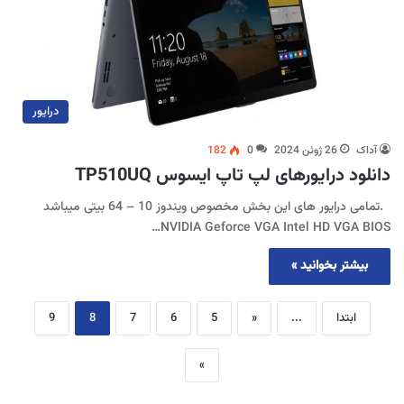
درایور
آداک
26 ژوئن 2024
0
182
دانلود درایورهای لپ تاپ ایسوس TP510UQ
.تمامی درایور های این بخش مخصوص ویندوز 10 – 64 بیتی میباشد
NVIDIA Geforce VGA Intel HD VGA BIOS…
بیشتر بخوانید »
ابتدا
...
«
5
6
7
8
9
»