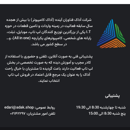
شرکت آداک فناوران آینده (آداک کامپیوتر) با بیش از هجده
سال سابقه فعالیت در زمینه واردات و تامین قطعات در حوزه
I.T یکی از بزرگترین توزیع کنندگان لپ تاپ، موبایل، تبلت،
رایانه های شخصی، کامپیوترهای یکپارچه (All in one)، و…
در سطح کشور می باشد.
پشتیبانی فنی به صورت آنلاین، تلفنی و حضوری با استفاده از
کادر مجرب و آموزش دیده که به صورت تخصصی در بخش
لپ تاپ فعالیت دارند باعث گردیده تا مشتریان با خیال راحت
آداک را به عنوان یک مرجع قابل اعتماد در فروش لپ تاپ
انتخاب نمایند.
پشتیبانی
شنبه تا چهارشنبه 8:30 الی 19:30
روابط عمومی: edari@adak.shop
پنج شنبه 8:30 الی 15:00
تلفن امور مشتریان: ۰۲۱۴۲۲۹۷