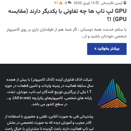
آرمین نگارستانی
15 آوریل 2020
0
97
GPU لپ تاپ ها چه تفاوتی با یکدیگر دارند (مقایسه
GPU) !؟
با سلام خدمت همه دوستان ، اگر شما هم از طرفداران بازی بر روی کامپیوتر
شخصی خودتان باشید و از…
بیشتر بخوانید »
شرکت آداک فناوران آینده (آداک کامپیوتر) با بیش از هجده
سال سابقه فعالیت در زمینه واردات و تامین قطعات در حوزه
I.T یکی از بزرگترین توزیع کنندگان لپ تاپ، موبایل، تبلت،
رایانه های شخصی، کامپیوترهای یکپارچه (All in one)، و…
در سطح کشور می باشد.
پشتیبانی فنی به صورت آنلاین، تلفنی و حضوری با استفاده از
کادر مجرب و آموزش دیده که به صورت تخصصی در بخش
لپ تاپ فعالیت دارند باعث گردیده تا مشتریان با خیال راحت