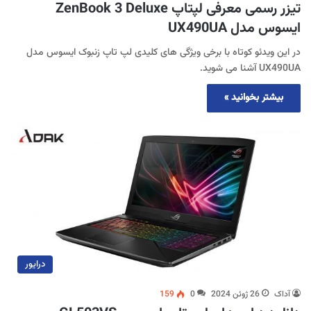
تیزر رسمی معرفی لپتاپ ZenBook 3 Deluxe
ایسوس مدل UX490UA
در این ویدئو کوتاه با برخی ویژگی های کلیدی لپ تاپ زنبوک ایسوس مدل
UX490UA آشنا می شوید.
بیشتر بخوانید »
درایور
آداک
26 ژوئن 2024
0
159