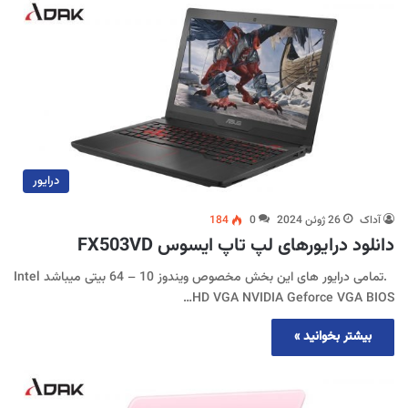
درایور
آداک
26 ژوئن 2024
0
184
دانلود درایورهای لپ تاپ ایسوس FX503VD
.تمامی درایور های این بخش مخصوص ویندوز 10 – 64 بیتی میباشد Intel
HD VGA NVIDIA Geforce VGA BIOS…
بیشتر بخوانید »