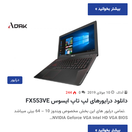
بیشتر بخوانید »
درایور
آداک
10 جولای 2019
0
244
دانلود درایورهای لپ تاپ ایسوس FX553VE
.تمامی درایور های این بخش مخصوص ویندوز 10 – 64 بیتی میباشد
NVIDIA Geforce VGA Intel HD VGA BIOS…
بیشتر بخوانید »