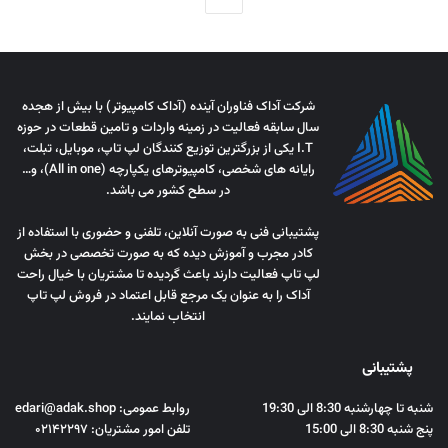
شرکت آداک فناوران آینده (آداک کامپیوتر) با بیش از هجده
سال سابقه فعالیت در زمینه واردات و تامین قطعات در حوزه
I.T یکی از بزرگترین توزیع کنندگان لپ تاپ، موبایل، تبلت،
رایانه های شخصی، کامپیوترهای یکپارچه (All in one)، و…
در سطح کشور می باشد.
پشتیبانی فنی به صورت آنلاین، تلفنی و حضوری با استفاده از
کادر مجرب و آموزش دیده که به صورت تخصصی در بخش
لپ تاپ فعالیت دارند باعث گردیده تا مشتریان با خیال راحت
آداک را به عنوان یک مرجع قابل اعتماد در فروش لپ تاپ
انتخاب نمایند.
پشتیبانی
شنبه تا چهارشنبه 8:30 الی 19:30
روابط عمومی: edari@adak.shop
پنج شنبه 8:30 الی 15:00
تلفن امور مشتریان: ۰۲۱۴۲۲۹۷