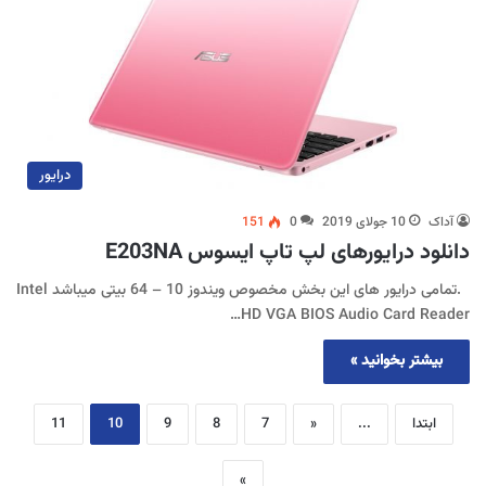
درایور
آداک
10 جولای 2019
0
151
دانلود درایورهای لپ تاپ ایسوس E203NA
.تمامی درایور های این بخش مخصوص ویندوز 10 – 64 بیتی میباشد Intel
HD VGA BIOS Audio Card Reader…
بیشتر بخوانید »
ابتدا
...
«
7
8
9
10
11
»