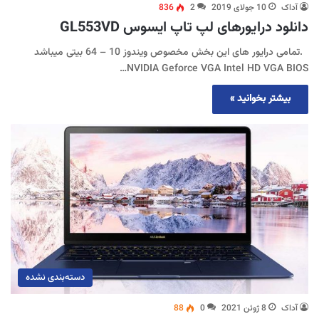
آداک
10 جولای 2019
2
836
دانلود درایورهای لپ تاپ ایسوس GL553VD
.تمامی درایور های این بخش مخصوص ویندوز 10 – 64 بیتی میباشد
NVIDIA Geforce VGA Intel HD VGA BIOS…
بیشتر بخوانید »
دسته‌بندی نشده
آداک
8 ژوئن 2021
0
88