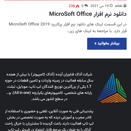
adak
19 می 2021
0
238
دانلود نرم افزار MicroSoft Office
در این قسمت لینک های دانلود نرم افزار پرکاربرد MicroSoft Office 2019
قرار دارد. با مراجعه به لینک های زیر…
بیشتر بخوانید »
شرکت آداک فناوران آینده (آداک کامپیوتر) با بیش از هجده
سال سابقه فعالیت در زمینه واردات و تامین قطعات در حوزه
I.T یکی از بزرگترین توزیع کنندگان لپ تاپ، موبایل، تبلت،
رایانه های شخصی، کامپیوترهای یکپارچه (All in one)، و…
در سطح کشور می باشد.
پشتیبانی فنی به صورت آنلاین، تلفنی و حضوری با استفاده از
کادر مجرب و آموزش دیده که به صورت تخصصی در بخش
لپ تاپ فعالیت دارند باعث گردیده تا مشتریان با خیال راحت
آداک را به عنوان یک مرجع قابل اعتماد در فروش لپ تاپ