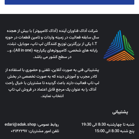
شرکت آداک فناوران آینده (آداک کامپیوتر) با بیش از هجده
سال سابقه فعالیت در زمینه واردات و تامین قطعات در حوزه
I.T یکی از بزرگترین توزیع کنندگان لپ تاپ، موبایل، تبلت،
رایانه های شخصی، کامپیوترهای یکپارچه (All in one)، و…
در سطح کشور می باشد.
پشتیبانی فنی به صورت آنلاین، تلفنی و حضوری با استفاده از
کادر مجرب و آموزش دیده که به صورت تخصصی در بخش
لپ تاپ فعالیت دارند باعث گردیده تا مشتریان با خیال راحت
آداک را به عنوان یک مرجع قابل اعتماد در فروش لپ تاپ
انتخاب نمایند.
پشتیبانی
شنبه تا چهارشنبه 8:30 الی 19:30
روابط عمومی: edari@adak.shop
پنج شنبه 8:30 الی 15:00
تلفن امور مشتریان: ۰۲۱۴۲۲۹۷