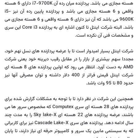
هسته مجازی می باشد. پردازنده میان رده آن i7-9700K دارای 6 هسته
واقعی و 6 هسته مجازی می باشد و پردازنده پایین رده آن نیز i5-
9600K می باشد که آن نیز دارای 6 هسته واقعی و 6 هسته مجازی می
باشد. البته شرکت اینتل تا کنون اشاره ای به پردازنده Core i3 این سری
و مشخصات فنی آن نکرده است.
شرکت اینتل بسیار امیدوار است تا با عرضه پردازنده های نسل نهم خود،
مجددا سهم بیشتری از بازار را در مقابل رقیب دیرینه خود یعنی شرکت
AMD به دست آورد. انتظار می رود که اولین پردازنده های 8 هسته ای
شرکت اینتل قیمتی فراتر از 400 دلار داشته و توان مصرفی آنها نیز
حدود 80 تا 95 وات باشد.
همچنین این شرکت در نظر دارد تا با توجه به مشکلات گزارش شده برای
پردازنده های 28 هسته ای سری Computex که مخصوص سرور ها می
باشند، عرضه پردازنده های 22 هسته ای Sky lake-X را به مدت چند
سال ادامه دهد. پردازنده های سری Cascade Lake-X نیز برای کاربرانی
که به سیستمی مابین یک سرور و کامپیوتر حرفه ای نیاز دارند، تا پایان