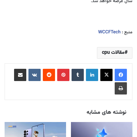
سال عرضه خواهد شد.
منبع :
WCCFTech
مقالات cpu
لینکدین
‫تامبلر
‫پین‌ترست
‫رددیت
‫VKontakte
اشتراک گذاری از طریق ایمیل
چاپ
نوشته های مشابه