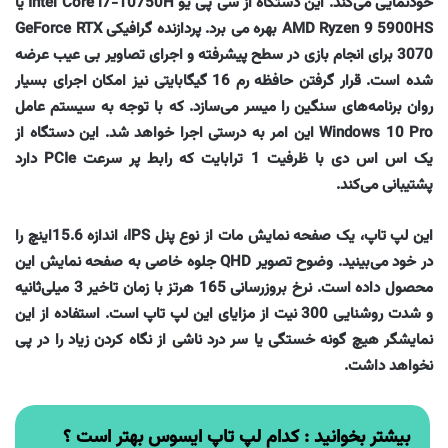
خودنمایی می‌کند. این دستگاه از سی پی یو Intel Core i7-10750H یا
AMD Ryzen 9 5900HS بهره می برد. پردازنده گرافیکی GeForce RTX
3070 برای انجام بازی در سطح پیشرفته و اجرای تصاویر بی عیب عرضه
شده است. قرار گرفتن حافظه رم 16 گیگابایتی نیز امکان اجرای بسیار
روان برنامه‌های سنگین را میسر می‌سازد. که با توجه به سیستم عامل
Windows 10 Pro این امر به درستی اجرا خواهد شد. این دستگاه از
یک اس اس دی با ظرفیت 1 ترابایت که رابط پر سرعت PCIe دارد
پشتیبانی می‌کند.
این لپ تاپ، یک صفحه نمایش مات از نوع پنل IPS، اندازه 15.6‌اینچ را
در خود می‌بینید. وضوح تصویر QHD جلوه خاصی به صفحه نمایش این
محصول داده است. نرخ بروزرسانی 165 هرتز با زمان تاخیر 3 میلی‌ثانیه
و شدت روشنایی 300 نیت از مزایای این لپ تاپ است. استفاده از این
نمایشگر هیچ گونه خستگی یا سر درد ناشی از نگاه کردن زیاد را در پی
نخواهد داشت.
بیشتر بخوانید :
کدام لپ تاپ ایسوس بهتر است ؟