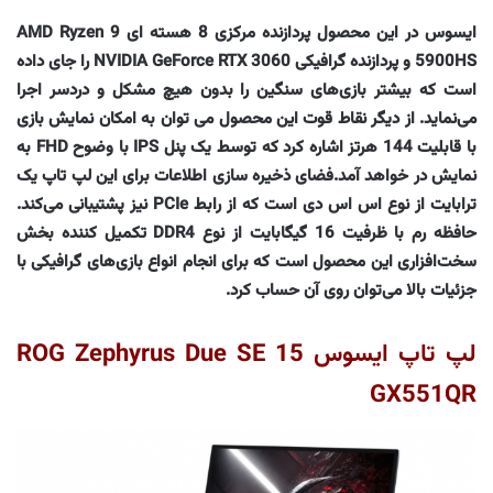
ایسوس در این محصول پردازنده مرکزی 8 هسته ای AMD Ryzen 9
5900HS و پردازنده گرافیکی NVIDIA GeForce RTX 3060 را جای داده
است که بیشتر بازی‌های سنگین را بدون هیچ مشکل و دردسر اجرا
می‌نماید. از دیگر نقاط قوت این محصول می توان به امکان نمایش بازی
با قابلیت 144 هرتز اشاره کرد که توسط یک پنل IPS با وضوح FHD به
نمایش در خواهد آمد.فضای ذخیره سازی اطلاعات برای این لپ تاپ یک
ترابایت از نوع اس اس دی است که از رابط PCIe نیز پشتیبانی می‌کند.
حافظه رم با ظرفیت 16 گیگابایت از نوع DDR4 تکمیل کننده بخش
سخت‌افزاری این محصول است که برای انجام انواع بازی‌های گرافیکی با
جزئیات بالا می‌توان روی آن حساب کرد.
لپ تاپ ایسوس ROG Zephyrus Due SE 15
GX551QR