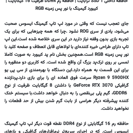
حافظه داخلی SSD 1 ترابایت | حافظه رم DDR4 ظرفیت 16 گیگابایت |
کیبورد گیمینگ با نور پس زمینه RGB
جای تعجب نیست که وقتی در مورد لپ تاپ گیمینگ ایسوس صحبت
می‌شود، یادی از سری
ROG نشود
.چرا که همه چیزهایی که برای یک
تجربه بازی بدون وقفه نیاز دارید در این سری خلاصه شده است
.این لپ
تاپ دارای طراحی خیره کننده‌ای با لولاهای قابل انعطاف و صفحه کلید با
نور پس زمینه
RGB است.همچنین بخش نام پد کیبورد به صورت کاملا
لمسی بر روی ترک‌پد بزرگ آن واقع شده است
. که کاربری دو منظوره را
برای این قسمت به همراه دارد
.این دستگاه با بهره‌مندی از
سی پی یو
Ryzen 9 5900HX سرعت فوق العاده ای را برای بازی دارد.پردازنده
گرافیکی
GeForce RTX 3070 با داشتن 8 گیگابایت ظرفیت از نوع
GDDR6، گیم پلی بی‌نقصی را به دنبال خواهد داشت
.با سیستم خنک
کننده پیشرفته دیگر هراسی از بابت گرم شدن بیش از حد قطعات را
نخواهید داشت.
حافظه رم 16 گیگابایتی از نوع
DDR4 نقطه قوت دیگر لپ تاپ گیمینگ
ایسوس است. که در اجرای سریع‌تر نرم‌افزارهای گرافیکی و بازهای