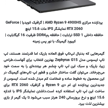
پردازنده مرکزی AMD Ryzen 9 4900HS | گرافیک انویدیا | GeForce
RTX 2060 نمایشگر IPS مات 15.6 اینچ
حافظه داخلی SSD 1 ترابایت | حافظه رمDDR4 ظرفیت 16 گیگابایت |
کیبورد گیمینگ با نور پس زمینه
گیمرهایی که بدنبال لپ‌تاپ فوق العاده باریک اما قدرتمند هستند، لپ
تاپ ایسوس مدل Zephyrus G15 بهترین انتخاب برای آنهاست.طراحی
زیبا، باریک و سبک این لپ تاپ چشم هر بیننده‌ای را به سمت خود
می‌چرخاند. می‌توان گفت ساختار خشن و قطور لپ تاپ‌های گیمینگ در
این محصول به خطوط ساده و ضخامت کم مبدل شده است. ایسوس از
جدیدترین پردازنده ای ام دی Ryzen 9 و گرافیک RTX 2060 برای
ساخت این لپ تاپ استفاده کرده است.داشتن نمایشگر IPS با اندازه
15.6 اینچ و نرخ بروزرسانی 240 هرتز سبب می‌شود تا یک گیمر از بازی
بیشترین لذت ببرد.