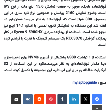
افق خلاقیتان را گسترش داده و ابعاد جدیدی را کشف کنید.این لپ‌تاپ
فوق‌العاده باریک، مجهز به صفحه نمایش 15.6 اینچ مات از نوع IPS
است. وضوح نمایش 2160 پیکسل و همچنین نرخ تازه سازی در این
محصول، 300 هرتز است که فوق‌العاده به نظر می‌رسد.همان‌طور که
گفته شد این دستگاه به نمایشگر ثانویه لمسی با اندازه 14.1 اینچ نیز
مجهز شده است .استفاده از پردازنده مرکزی Ryzen 9 5900HX در کنار
پردازنده گرافیکی RTX 3070 یک سیستم گیمینگ با قدرت را فراهم کرده
است.
استفاده از 1 ترابایت SSDبا پشتیبانی از فناوری NVMe برای ذخیره‌سازی
دیتا مقدار فوق‌العاده‌ای به نظر می‌رسد.علاوه بر این استفاده از 32
گیگابایت حافظه رم برای این لپ تاپ، این مجموعه را تکمیل کرده است.
منبع :
mylaptopguide
لینکدین
‫تامبلر
‫پین‌ترست
‫رددیت
‫VKontakte
اشتراک گذاری از طریق ایمیل
چاپ