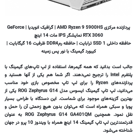
پردازنده مرکزی AMD Ryzen 9 5900HS | گرافیک انویدیا | GeForce
RTX 3060 نمایشگر IPS مات 14 اینچ
حافظه داخلی SSD 1 ترابایت | حافظه رمDDR4 ظرفیت 16 گیگابایت |
کیبورد گیمینگ با نور پس زمینه
جالب است بدانید که همه گیمرها، استفاده از لپ تاپ‌های گیمینگ با
پلتفرم Intel را ترجیح نمی‌دهند. اگر شما هم یکی از آنها هستید و
پردازنده‌های Ryzen را برای لپ تاپ مخصوص بازی خود مناسب
می‌دانید، لپ تاپ گیمینگ ایسوس مدل ROG Zephyrus G14 یکی از
بهترین گزینه‌های موجود برای شماست. این دستگاه با طراحی بسیار
پویا و سبکی همراه است که می‌توان بدون هیچ زحمتی آن را حمل و
نقل نمود. همچنین ROG Zephyrus G14 GA401QM به عنوان
قدرتمندترین لپ تاپ گیمینگ 14 اینچ همراه با ویندوز 10 پرو در جهان
شناخته می‌شود.