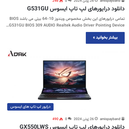
amispayband
26 ژوئن 2024
0
246
دانلود درایورهای لپ تاپ ایسوس G531GU
تمامی درایورهای این بخش مخصوص ویندوز 10-64 بیتی می باشد BIOS
G531GU BIOS 309 AUDIO Realtek Audio Driver Pointing Device…
بیشتر بخوانید »
درایور لپ تاپ های ایسوس
amispayband
26 ژوئن 2024
0
490
دانلود درایورهای لپ تاپ ایسوس GX550LWS