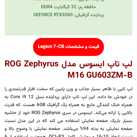
حافظه رم: 32 گیگابایت DDR4
پردازنده گرافیکی: GEFORCE RTX3080
قیمت و مشخصات Legion 7-CB
لپ تاپ ایسوس مدل ROG Zephyrus
M16 GU603ZM-B
لپ تاپی با ظاهر بسیار جذاب و وزن پایین که سخت افزار قدرتمندی را
در خودش جا داده. این لپ تاپ دارای پردازنده نسل 12 Core i9 به
همراه خنک کنندگی مایع به همراه یک گرافیک 6GB هست. که قدرت
بالایی را ارائه می‌کند. ایسوس در سری ROG Zephyrus خود از حاشیه
بسیار باریک صفحه نمایش استفاده می کند که در این مدل نسبت
صفحه نمایش به بدنه 94% می‌باشد. صفحه نمایش با وضوح بالا و
نسبت ابعاد 16:10 و پوشش کامل DCI-P3، همچنین استفاده از 6