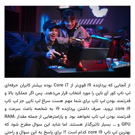
از آنجایی که پردازنده i9 قوی‌تر از Core i7 بوده بیشتر کابران حرفه‌ای
لپ تاپ کور آی ناین را مورد انتخاب قرار می‌دهند. پس اگر عملکرد بالا و
قدرتمند بودن لپ تاپ برای شما مهم هست سراغ لپ تاپی جز لپ تاپ
core i9 نروید. صرف داشتن پردازنده i9 به شخصه باعث سرعت و
قدرتمند بودن لپ تاپ نخواهد بود. و پارامترهایی از جمله مقدار RAM،
GPU و … بسیار تاثیرگذار هستند. اما شاید این سوال مطرح شود که
بهترین لپ تاپ core i9 کدام است ؟! برای پاسخ به این سوال و راحتی