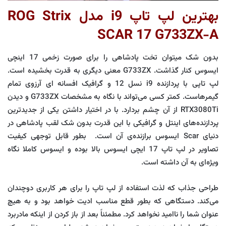
بهترین لپ تاپ i9 مدل ROG Strix
SCAR 17 G733ZX-A
بدون شک میتوان تخت پادشاهی را برای صورت زخمی 17 اینچی
ایسوس کنار گذاشت. G733ZX معنی دیگری به قدرت بخشیده است.
لپ تاپی با پردازنده i9 نسل 12 و گرافیک افسانه ای آرزوی تمام
گیمرهاست. کمتر کسی می‌تواند با نگاه به مشخصات G733ZX و دیدن
RTX3080Ti از آن چشم بردارد. با در اختیار داشتن یکی از جدیدترین
پردازنده‌های اینتل و گرافیکی با این قدرت بدون شک لقب پادشاهی در
دنیای Scar ایسوس برازنده‌ی آن است. بطور قابل توجهی کیفیت
تصاویر در لپ تاپ 17 ایچی ایسوس بالا بوده و ایسوس کاملا نگاه
ویژه‌ای به آن داشته است.
طراحی جذاب که لذت استفاده از لپ تاپ را برای هر کاربری دوچندان
می‌کند. دستگاهی که بطور قطع مناسب ادیت خواهد بود و به هیچ
عنوان شما را ناامید نخواهد کرد. مطمئناً بعد از باز کردن از اینکه مادربرد