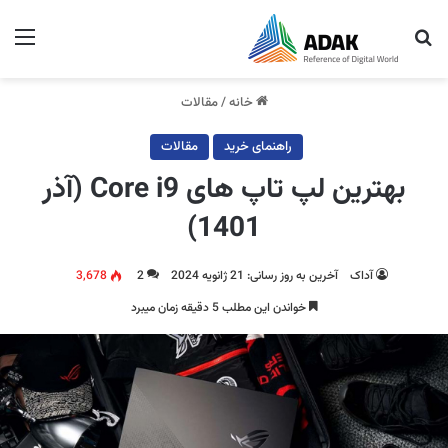
جستجو برای
منو
خانه
/
مقالات
راهنمای خرید
مقالات
بهترین لپ تاپ های Core i9 (آذر
1401)
آداک
آخرین به روز رسانی: 21 ژانویه 2024
2
3,678
خواندن این مطلب 5 دقیقه زمان میبرد