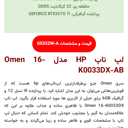
حافظه رم: 32 گیگابایت DDR5
پردازنده گرافیکی: GEFORCE RTX3070 Ti
قیمت و مشخصات G533ZW-A
لپ تاپ HP مدل Omen 16-
K0033DX-AB
سری Omen جزو پرطرفدارترین لپ‌تاپ‌های hp هست که از
قویترین‌هاش می‌توان به این مدل اشاره کرد. با پردازنده i9 نسل 12 و
گرافیک 6GB برای خیلی از کاربری ها مورد استفاده قرار بگیرد. لپ تاپ
Omen 16-K0033DX با ظاهری ساده و جذاب علاوه بر این که
علاقه‌مندان به گیم را مجذوب خودش کند. تمام کسانی که دنبال لپ
تاپ با مشخصات قوی و ظاهر ساده و زیبا می‌گردند و به خواسته