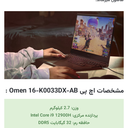
هاشون میرساند.
مشخصات اچ پی Omen 16-K0033DX-AB
:
وزن: 2.7 کیلوگرم
پردازنده مرکزی: Intel Core i9 12900H
حافظه رم: 32 گیگابایت DDR5