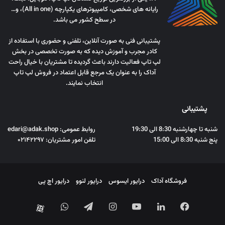
رایانه های شخصی، کامپیوترهای یکپارچه (All in one)، و…
در سطح کشور می باشد.
پشتیبانی فنی به صورت آنلاین، تلفنی و حضوری با استفاده از
کادر مجرب و آموزش دیده که به صورت تخصصی در بخش
لپ تاپ فعالیت دارند باعث گردیده تا مشتریان با خیال راحت
آداک را به عنوان یک مرجع قابل اعتماد در فروش لپ تاپ
انتخاب نمایند.
پشتیبانی
شنبه تا چهارشنبه 8:30 الی 19:30
روابط عمومی: edari@adak.shop
پنج شنبه 8:30 الی 15:00
تلفن امور مشتریان: ۰۲۱۴۲۲۹۷
فروشگاه آداک
درایور ایسوس
درایور لنوو
درایور اچ پی
فیس
لینکدین
یوتیوب
اینستاگرام
تلگرام
واتس
آپارات