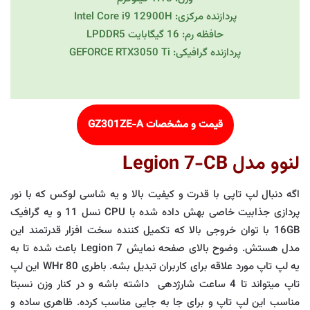
پردازنده مرکزی: Intel Core i9 12900H
حافظه رم: 16 گیگابایت LPDDR5
پردازنده گرافیکی: GEFORCE RTX3050 Ti
قیمت و مشخصات GZ301ZE-A
لنوو مدل Legion 7-CB
اگه دنبال لپ تاپی با قدرت و کیفیت بالا و یه شاسی لوکس که با نور
پردازی جذابیت خاصی بهش داده شده با CPU نسل 11 و یه گرافیک
16GB با توان خروجی بالا که تکمیل کننده سخت افزار قدرتمند این
مدل هستش. وضوح بالای صفحه نمایش Legion 7 باعث شده تا به
یه لپ تاپ مورد علاقه برای کاربران تبدیل بشه. باطری 80 WHr این لپ
تاپ میتواند تا 4 ساعت شارژدهی داشته باشه و در کنار وزن نسبتا
مناسب این لپ تاپ و برای جا به جایی مناسب کرده. ظاهری ساده و