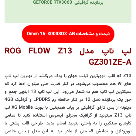
پردازنده گرافیکی: GEFORCE RTX3060
قیمت و مشخصات Omen 16-K0033DX-AB
لپ تاپ مدل ROG FLOW Z13
GZ301ZE-A
Z13 که لقب قوی‌ترین تبلت جهان را یدک می‌کشد از بهترین لپ تاپ
های i9 هم محسوب می‌شود. در کنار قدرت حتی میتوان ادعا کرد که
سبکترین لپ تاپ هم به شمار می‌رود. این لپ تاپ 13 اینچی جمع و
جور یک پردازنده نسل 12 در کنار حافظه رم LPDDR5 و گرافیک 4GB
میتونه از پس کارای گرافیکی بر بیاد. همچنین با پورت XG Mobile لپ
تاپ Z13 میتونید از گرافیک مجزای ایسوس استفاده کنید تا تمامی
کارهای سنگین را به راحتی بتونید انجام بدید. طراحی قاب پشتی با
نورپردازی و نمایش قسمتی از مادر برد به این مدل زیبایی خاصی