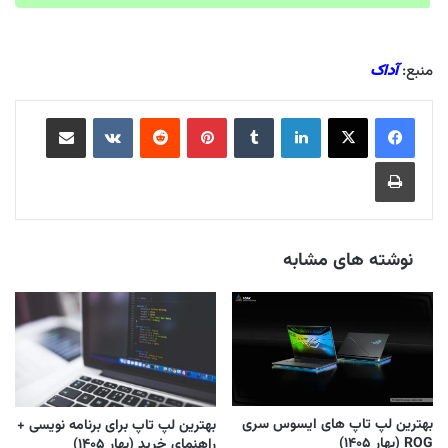
منبع:
آداک
لینکدین
‫تامبلر
‫پین‌ترست
‫رددیت
‫VKontakte
اشتراک گذاری از طریق ایمیل
چاپ
نوشته های مشابه
بهترین لپ تاپ های ایسوس سری
بهترین لپ تاپ برای برنامه نویسی +
ROG (بهار ۱۴۰۵)
راهنمای خرید (بهار ۱۴۰۵)