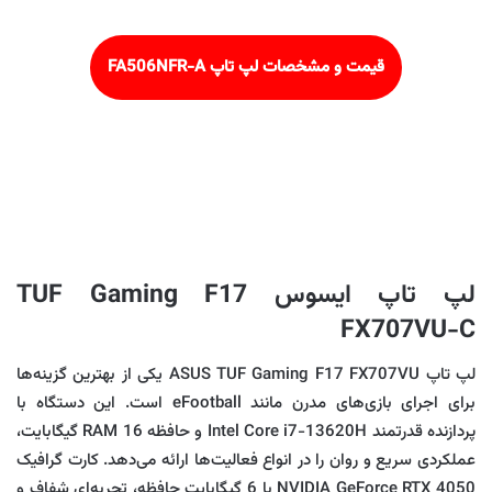
قیمت و مشخصات لپ تاپ FA506NFR-A
لپ تاپ ایسوس TUF Gaming F17
FX707VU-C
لپ‌ تاپ ASUS TUF Gaming F17 FX707VU یکی از بهترین گزینه‌ها
برای اجرای بازی‌های مدرن مانند eFootball است. این دستگاه با
پردازنده قدرتمند Intel Core i7-13620H و حافظه RAM 16 گیگابایت،
عملکردی سریع و روان را در انواع فعالیت‌ها ارائه می‌دهد. کارت گرافیک
NVIDIA GeForce RTX 4050 با 6 گیگابایت حافظه، تجربه‌ای شفاف و