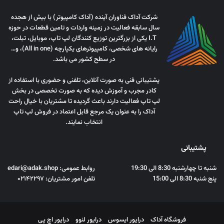
شرکت آداک فناوران آینده (آداک کامپیوتر) با بیش از هجده
سال سابقه فعالیت در زمینه واردات و تامین قطعات در حوزه
I.T یکی از بزرگترین توزیع کنندگان لپ تاپ، موبایل، تبلت،
رایانه های شخصی، کامپیوترهای یکپارچه (All in one)، و…
در سطح کشور می باشد.
پشتیبانی فنی به صورت آنلاین، تلفنی و حضوری با استفاده از
کادر مجرب و آموزش دیده که به صورت تخصصی در بخش
لپ تاپ فعالیت دارند باعث گردیده تا مشتریان با خیال راحت
آداک را به عنوان یک مرجع قابل اعتماد در فروش لپ تاپ
انتخاب نمایند.
پشتیبانی
شنبه تا چهارشنبه 8:30 الی 19:30
روابط عمومی: edari@adak.shop
پنج شنبه 8:30 الی 15:00
تلفن امور مشتریان: ۰۲۱۴۲۲۹۷
فروشگاه آداک
درایور ایسوس
درایور لنوو
درایور اچ پی