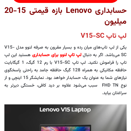
حسابداری Lenovo بازه قیمتی 15-20
میلیون
لپ تاپ V15-SC
یکی از لپ تاپ‌های میان رده و بسیار مقرون به صرفه لنوو مدل V15-
SC می‌باشد. اگر به دنبال
لپ تاپ لنوو برای حسابداری
هستید این لپ
تاپ را فراموش نکنید. لپ تاپ V15-SC با رم 12 گیگ، 1 گیگابایت
حافظه مکانیکی به همراه 128 گیگ حافظه جامد به راحتی پاسخگوی
نیازهای شما به عنوان یک حسابدار خواهد بود. نمایشگر 15 اینچی و از
نوع FHD TN سبب می‌شود علاوه بر دید کافی، خستگی دیرتر به
سراغتان بیاید.