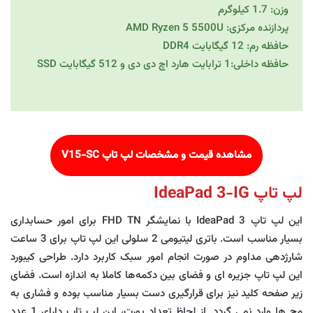
وزن: 1.7 کیلوگرم
پردازنده مرکزی: AMD Ryzen 5 5500U
حافظه رم: 12 گیگابایت DDR4
حافظه داخلی:1 ترابایت هارد اچ دی دی و 512 گیگابایت SSD
مشاهده قیمت و مشخصات لپ تاپ
V15-SC
لپ تاپ IdeaPad 3-IG
این لپ تاپ IdeaPad 3 با نمایشگر FHD TN برای امور حسابداری
بسیار مناسب است. باتری لیتیومی 2 سلولی این لپ تاپ برای 3 ساعت
شارژدهی مداوم در صورت انجام امور سبک کاربرد دارد. طراحی کیبورد
این لپ تاپ جزیره ای و فضای بین دکمه‌ها کاملا به اندازه است. فضای
زیر صفحه کلید نیز برای قرارگیری دست بسیار مناسب بوده و فشاری به
مچ ها وارد نمی گردد. از لحاظ تعداد پورت، این لپ تاپ دارای 1 عدد