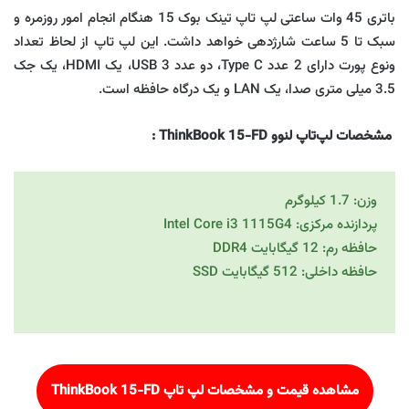
باتری 45 وات ساعتی لپ تاپ تینک بوک 15 هنگام انجام امور روزمره و
سبک تا 5 ساعت شارژدهی خواهد داشت. این لپ تاپ از لحاظ تعداد
ونوع پورت دارای 2 عدد Type C، دو عدد USB 3، یک HDMI، یک جک
3.5 میلی متری صدا، یک LAN و یک درگاه حافظه است.
مشخصات لپ‌تاپ لنوو ThinkBook 15-FD
:
وزن: 1.7 کیلوگرم
پردازنده مرکزی: Intel Core i3 1115G4
حافظه رم: 12 گیگابایت DDR4
حافظه داخلی: 512 گیگابایت SSD
مشاهده قیمت و مشخصات لپ تاپ
ThinkBook 15-FD