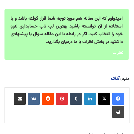
امیدوارم که این مقاله هم مورد توجه شما قرار گرفته باشد و با
استفاده از آن توانسته باشید بهترین لپ تاپ حسابداری لنوو
خود را انتخاب کنید. اگر در رابطه با این مقاله سوال یا پیشنهادی
داشتید در بخش نظرات با ما درمیان بگذارید.
نظرات
منبع:
آداک
لینکدین
‫تامبلر
‫پین‌ترست
‫رددیت
‫VKontakte
اشتراک گذاری از طریق ایمیل
چاپ