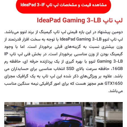
مشاهده قیمت و مشخصات لپ تاپ
IdeaPad 3-IF
لپ تاپ
IdeaPad Gaming 3-LB
دومین پیشنهاد در این بازه قیمتی لپ تاپ گیمینگ از برند لنوو می‌باشد.
لپ تاپ لنوو IdeaPad Gaming 3-LB با توجه به سخت افزار قدرتمند از
وزن بیشتری نسبت به گزینه‌های قبلی برخوردار است. اما با وجود
گیمینگ بودن از وزن مناسبی برخوردار است. در بخش فنی لپ تاپ IP
Gaming 3-LB لنوو با بهره گیری از یک پردازنده حرفه ای، حافظه رم
16GB، حافظه سرعت بالای SSD انتخاب مناسبی برای حسابداران می
باشد. علاوه بر ویژگی‌های ذکر شده این لپ تاپ به یک گرافیک مجزای
GTX1650 هم مجهز هست که برای امور گرافیکی نیمه سنگین مناسب
می‌باشد.