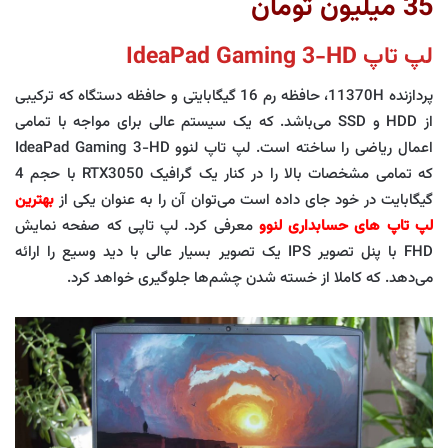
35 میلیون تومان
لپ تاپ IdeaPad Gaming 3-HD
پردازنده 11370H، حافظه رم 16 گیگابایتی و حافظه دستگاه که ترکیبی
از HDD و SSD می‌باشد. که یک سیستم عالی برای مواجه با تمامی
اعمال ریاضی را ساخته است. لپ تاپ لنوو IdeaPad Gaming 3-HD
که تمامی مشخصات بالا را در کنار یک گرافیک RTX3050 با حجم 4
گیگابایت در خود جای داده است می‌توان آن را به عنوان یکی از
بهترین
لپ تاپ های حسابداری لنوو
معرفی کرد. لپ تاپی که صفحه نمایش
FHD با پنل تصویر IPS یک تصویر بسیار عالی با دید وسیع را ارائه
می‌دهد. که کاملا از خسته شدن چشم‌ها جلوگیری خواهد کرد.