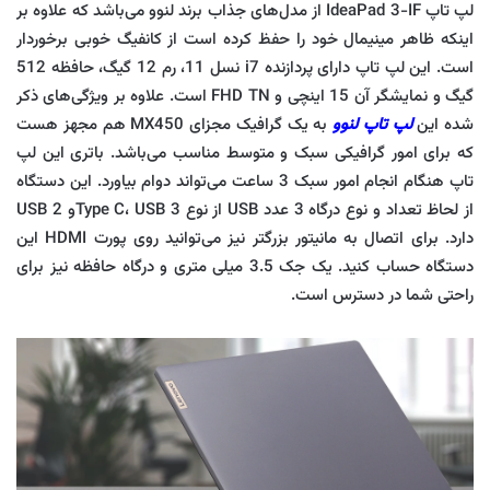
لپ تاپ IdeaPad 3-IF از مدل‌های جذاب برند لنوو می‌باشد که علاوه بر
اینکه ظاهر مینیمال خود را حفظ کرده است از کانفیگ خوبی برخوردار
است. این لپ تاپ دارای پردازنده i7 نسل 11، رم 12 گیگ، حافظه 512
گیگ و نمایشگر آن 15 اینچی و FHD TN است. علاوه بر ویژگی‌های ذکر
شده این
لپ تاپ لنوو
به یک گرافیک مجزای MX450 هم مجهز هست
که برای امور گرافیکی سبک و متوسط مناسب می‌باشد. باتری این لپ
تاپ هنگام انجام امور سبک 3 ساعت می‌تواند دوام بیاورد. این دستگاه
از لحاظ تعداد و نوع درگاه 3 عدد USB از نوع Type C، USB 3و USB 2
دارد. برای اتصال به مانیتور بزرگتر نیز می‌توانید روی پورت HDMI این
دستگاه حساب کنید. یک جک 3.5 میلی متری و درگاه حافظه نیز برای
راحتی شما در دسترس است.