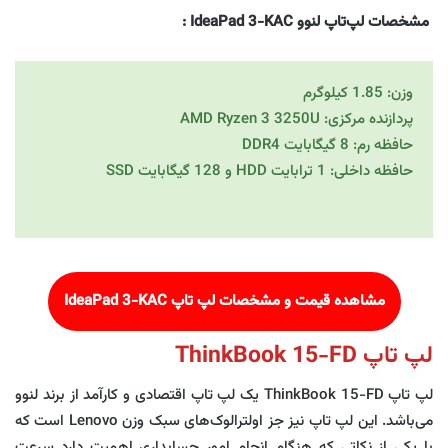
مشخصات لپ‌تاپ لنوو IdeaPad 3-KAC
:
وزن: 1.85 کیلوگرم
پردازنده مرکزی: AMD Ryzen 3 3250U
حافظه رم: 8 گیگابایت DDR4
حافظه داخلی: 1 ترابایت HDD و 128 گیگابایت SSD
مشاهده قیمت و مشخصات لپ تاپ
IdeaPad 3-KAC
لپ تاپ ThinkBook 15-FD
لپ تاپ ThinkBook 15-FD یک لپ تاپ اقتصادی و کارآمد از برند لنوو
می‎‌باشد. این لپ تاپ نیز جز اولترالوک‌های سبک وزن Lenovo است که
با یکی از نکاتی که هنگام انجام امور حسابداری اهمیت دارد سرعت