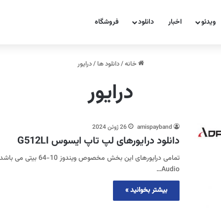
ویدئو
اخبار
دانلود
فروشگاه
خانه
/
دانلود ها
/
درایور
درایور
amispayband
26 ژوئن 2024
دانلود درایورهای لپ تاپ ایسوس G512LI
Audio…
بیشتر بخوانید »