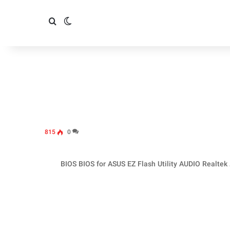
تغییر پوسته
جستجو برای
815
0
تمامی درایورهای این بخش مخصوص ویندوز 10-64 بیتی می باشد BIOS BIOS for ASUS EZ Flash Utility AUDIO Realtek