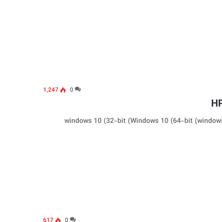
1,247
0
617
0