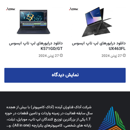
دانلود درایورهای لپ تاپ ایسوس
دانلود درایورهای لپ تاپ ایسوس
K571GD/GT
UX463FL
27 ژوئن 2024
27 ژوئن 2024
نمایش دیدگاه
شرکت آداک فناوران آینده (آداک کامپیوتر) با بیش از هجده
سال سابقه فعالیت در زمینه واردات و تامین قطعات در حوزه
I.T یکی از بزرگترین توزیع کنندگان لپ تاپ، موبایل، تبلت،
رایانه های شخصی، کامپیوترهای یکپارچه (All in one)، و…