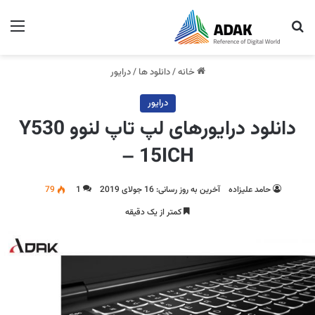
جستجو برای
منو
خانه
/
دانلود ها
/
درایور
درایور
دانلود درایورهای لپ تاپ لنوو Y530
– 15ICH
حامد علیزاده
آخرین به روز رسانی: 16 جولای 2019
1
79
کمتر از یک دقیقه