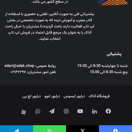
در سطح کشور می باشد.
پشتیبانی فنی به صورت آنلاین، تلفنی و حضوری با استفاده از
کادر مجرب و آموزش دیده که به صورت تخصصی در بخش
لپ تاپ فعالیت دارند باعث گردیده تا مشتریان با خیال راحت
آداک را به عنوان یک مرجع قابل اعتماد در فروش لپ تاپ
انتخاب نمایند.
پشتیبانی
شنبه تا چهارشنبه 8:30 الی 19:30
روابط عمومی: edari@adak.shop
پنج شنبه 8:30 الی 15:00
تلفن امور مشتریان: ۰۲۱۴۲۲۹۷
فروشگاه آداک
درایور ایسوس
درایور لنوو
درایور اچ پی
فیس
لینکدین
یوتیوب
اینستاگرام
تلگرام
واتس
آپارات
بوک
آپ