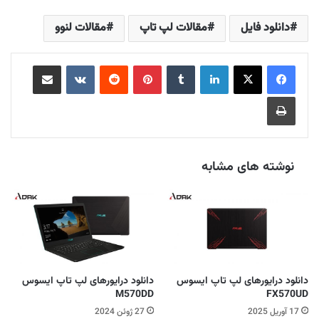
دانلود فایل
مقالات لپ تاپ
مقالات لنوو
لینکدین
‫تامبلر
‫پین‌ترست
‫رددیت
‫VKontakte
اشتراک گذاری از طریق ایمیل
چاپ
نوشته های مشابه
دانلود درایورهای لپ تاپ ایسوس
دانلود درایورهای لپ تاپ ایسوس
M570DD
FX570UD
17 آوریل 2025
27 ژوئن 2024