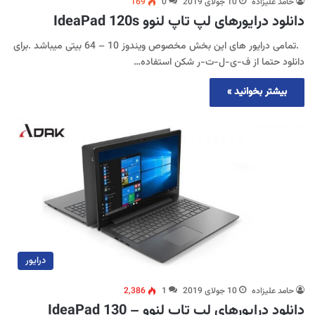
حامد علیزاده
10 جولای 2019
0
169
دانلود درایورهای لپ تاپ لنوو IdeaPad 120s
.تمامی درایور های این بخش مخصوص ویندوز 10 – 64 بیتی میباشد .برای
دانلود حتما از ف-ی-ل-ت-ر شکن استفاده…
بیشتر بخوانید »
درایور
حامد علیزاده
10 جولای 2019
1
2,386
دانلود درایورهای لپ تاپ لنوو IdeaPad 130 –