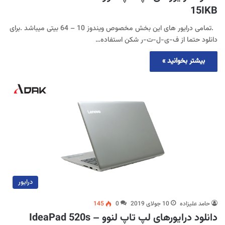
15IKB
.تمامی درایور های این بخش مخصوص ویندوز 10 – 64 بیتی میباشد .برای
دانلود حتما از ف-ی-ل-ت-ر شکن استفاده…
بیشتر بخوانید »
درایور
حامد علیزاده
10 جولای 2019
0
145
دانلود درایورهای لپ تاپ لنوو IdeaPad 520s –