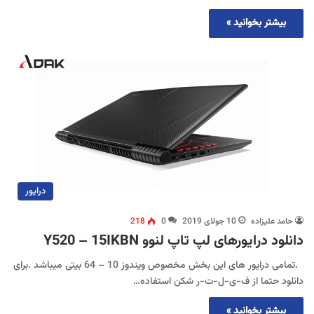
بیشتر بخوانید »
درایور
حامد علیزاده
10 جولای 2019
0
218
دانلود درایورهای لپ تاپ لنوو Y520 – 15IKBN
.تمامی درایور های این بخش مخصوص ویندوز 10 – 64 بیتی میباشد .برای
دانلود حتما از ف-ی-ل-ت-ر شکن استفاده…
بیشتر بخوانید »