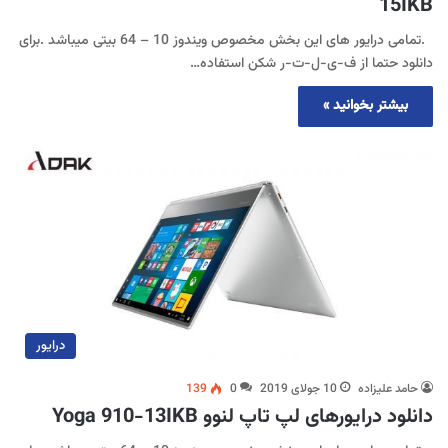
15IKB
.تمامی درایور های این بخش مخصوص ویندوز 10 – 64 بیتی میباشد .برای
دانلود حتما از ف-ی-ل-ت-ر شکن استفاده…
بیشتر بخوانید »
درایور
حامد علیزاده
10 جولای 2019
0
139
دانلود درایورهای لپ تاپ لنوو Yoga 910-13IKB