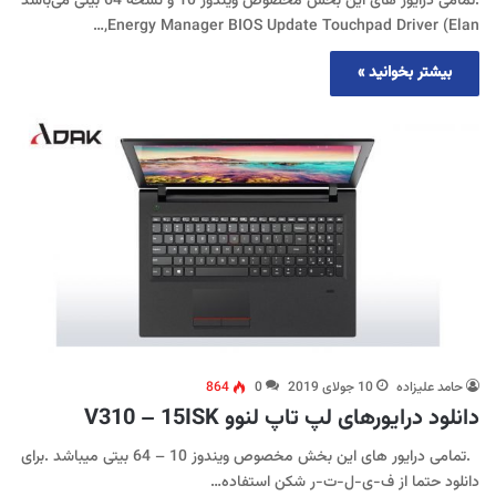
.تمامی درایور های این بخش مخصوص ویندوز 10 و نسخه 64 بیتی می‌باشد
Energy Manager BIOS Update Touchpad Driver (Elan,…
بیشتر بخوانید »
حامد علیزاده
10 جولای 2019
0
864
دانلود درایورهای لپ تاپ لنوو V310 – 15ISK
.تمامی درایور های این بخش مخصوص ویندوز 10 – 64 بیتی میباشد .برای
دانلود حتما از ف-ی-ل-ت-ر شکن استفاده…