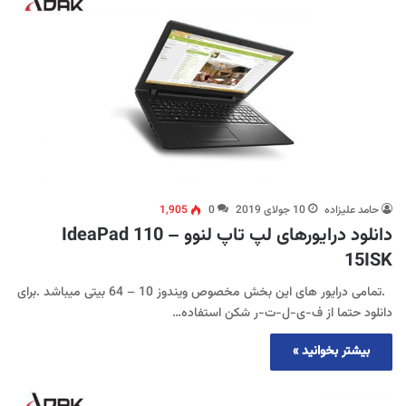
حامد علیزاده
10 جولای 2019
0
1,905
دانلود درایورهای لپ تاپ لنوو IdeaPad 110 –
15ISK
.تمامی درایور های این بخش مخصوص ویندوز 10 – 64 بیتی میباشد .برای
دانلود حتما از ف-ی-ل-ت-ر شکن استفاده…
بیشتر بخوانید »