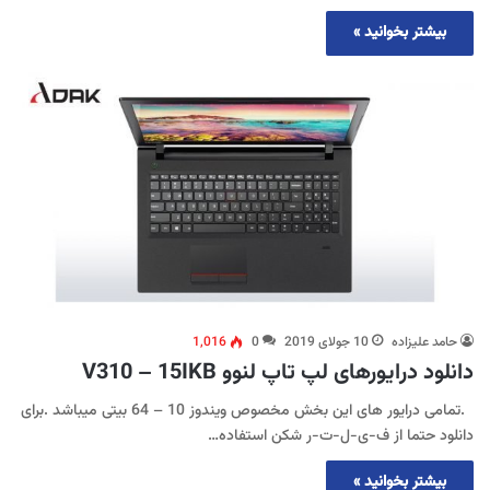
بیشتر بخوانید »
حامد علیزاده
10 جولای 2019
0
1,016
دانلود درایورهای لپ تاپ لنوو V310 – 15IKB
.تمامی درایور های این بخش مخصوص ویندوز 10 – 64 بیتی میباشد .برای
دانلود حتما از ف-ی-ل-ت-ر شکن استفاده…
بیشتر بخوانید »