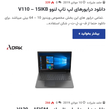
حامد علیزاده
10 جولای 2019
0
339
دانلود درایورهای لپ تاپ لنوو V110 – 15IKB
.تمامی درایور های این بخش مخصوص ویندوز 10 – 64 بیتی میباشد .برای
دانلود حتما از ف-ی-ل-ت-ر شکن استفاده…
بیشتر بخوانید »
حامد علیزاده
10 جولای 2019
0
266