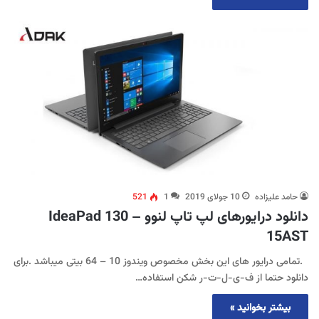
حامد علیزاده
10 جولای 2019
1
521
دانلود درایورهای لپ تاپ لنوو IdeaPad 130 –
15AST
.تمامی درایور های این بخش مخصوص ویندوز 10 – 64 بیتی میباشد .برای
دانلود حتما از ف-ی-ل-ت-ر شکن استفاده…
بیشتر بخوانید »