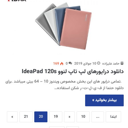
حامد علیزاده
10 جولای 2019
0
169
دانلود درایورهای لپ تاپ لنوو IdeaPad 120s
.تمامی درایور های این بخش مخصوص ویندوز 10 – 64 بیتی میباشد .برای
دانلود حتما از ف-ی-ل-ت-ر شکن استفاده…
بیشتر بخوانید »
ابتدا
...
10
«
19
20
21
»