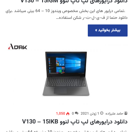
دانلود درایورهای لپ تاپ لنوو V130 – 15IGM
.تمامی درایور های این بخش مخصوص ویندوز 10 – 64 بیتی میباشد .برای
دانلود حتما از ف-ی-ل-ت-ر شکن استفاده…
بیشتر بخوانید »
حامد علیزاده
1 ژوئن 2021
0
1,050
دانلود درایورهای لپ تاپ لنوو V130 – 15IKB