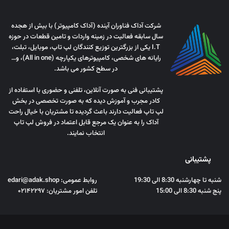
شرکت آداک فناوران آینده (آداک کامپیوتر) با بیش از هجده
سال سابقه فعالیت در زمینه واردات و تامین قطعات در حوزه
I.T یکی از بزرگترین توزیع کنندگان لپ تاپ، موبایل، تبلت،
رایانه های شخصی، کامپیوترهای یکپارچه (All in one)، و…
در سطح کشور می باشد.
پشتیبانی فنی به صورت آنلاین، تلفنی و حضوری با استفاده از
کادر مجرب و آموزش دیده که به صورت تخصصی در بخش
لپ تاپ فعالیت دارند باعث گردیده تا مشتریان با خیال راحت
آداک را به عنوان یک مرجع قابل اعتماد در فروش لپ تاپ
انتخاب نمایند.
پشتیبانی
شنبه تا چهارشنبه 8:30 الی 19:30
روابط عمومی: edari@adak.shop
پنج شنبه 8:30 الی 15:00
تلفن امور مشتریان: ۰۲۱۴۲۲۹۷