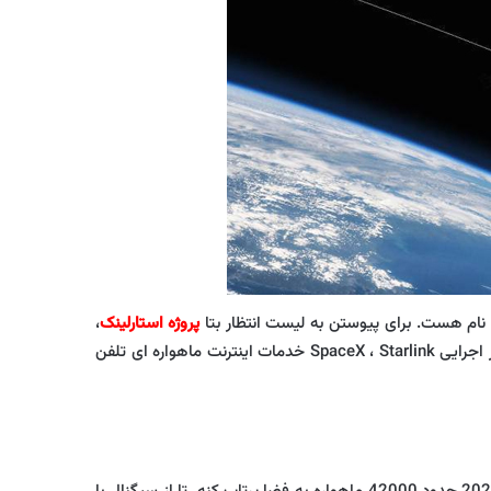
پروژه استارلینک
،
بروید و آدرس و ایمیل خود را وارد کرده و سپس منتظر دعوت نامه باشید. طبق اظهارات ایلان ماسک ، مدیر اجرایی SpaceX ، Starlink خدمات اینترنت ماهواره ای تلفن