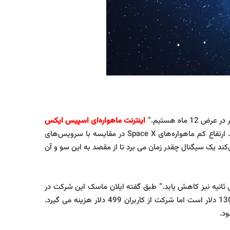
اینترنت ماهواره‌ای اسپیس ایکس
 ارتفاع کم
ماهواره‌های Space X
در مقایسه با سرویس‌های
ند یک سیگنال چقدر زمان می برد تا از مقصد به این سو و آن
 در فیبرهای نوری و اینترنت 5G است. بنابراین انتظار داریم تاخیر به کمتر از 20 میلی ثانیه نیز کاهش یابد.” طبق گفته ایلان ماسک این شرکت در
حال از دست دادن پول به خاطر آنتن های ماهواره ای است که به مشتریان ارائه می دهد ، زیرا هزینه سخت افزار هر کدام نزدیک به 1300 دلار است اما شرکت از کاربران 499 دلار هزینه می گیرد.