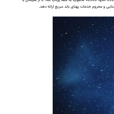
تا ماه سپتامبر در سراسر جهان و اتصال به اینترنت هست. این شرکت قراره تا سال 2027 حدود 42000 ماهواره به فضا پرتاب کنه. تا از سیگنال با
ایی و محروم خدمات پهنای باند سریع ارائه دهد.