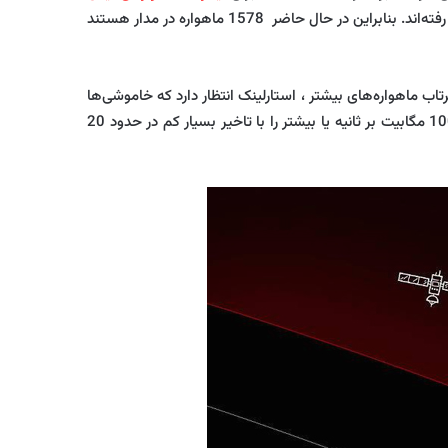
1،677 ماهواره در مدار زمین قرار گرفته و بیش از 10 هزار مشتری فعال دارد. از کل ماهواره‌های پرتاب شده تاکنون ، 99 مورد از بین رفته‌اند. بنابراین در حال حاضر 1578 ماهواره در مدار هستند
تاب ماهواره‌های بیشتر ، استارلینک انتظار دارد که خاموشی‌ها
نشان داده است که می تواند اینترنت ماهواره‌ای با سرعت 100 مگابیت بر ثانیه یا بیشتر را با تاخیر بسیار کم در حدود 20