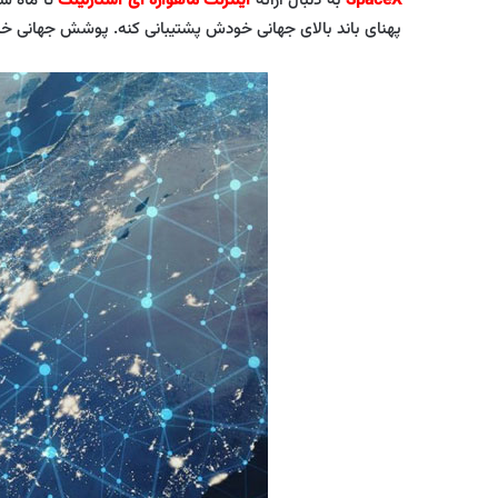
SpaceX
به دنبال ارائه
اینترنت ماهواره ای استارلینک
پهنای باند بالای جهانی خودش پشتیبانی کنه. پوشش جهانی خد