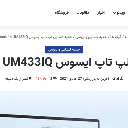
ویدئو
اخبار
دانلود
فروشگاه
ه
/
فیلم ها
/
جعبه گشایی و بررسی
/
جعبه گشایی لپ تاپ ایسوس ZenBook 14 UM433IQ
جعبه گشایی و بررسی
سوس ZenBook 14 UM433IQ
آداک
آخرین به روز رسانی: 27 جولای 2021
2
134
کمتر از یک دقیقه