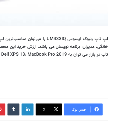
لپ تاپ زنبوک ایسوس UM433IQ ر
خانگی، مدیران، برنامه نویسان می باشد. ارزش خرید این محصو
تاپ در بازار می توان به Acer Swift، Dell XPS 13، MacBook Pro 2019 و… اشاره کرد.
لینکدین
‫تامبلر
فیس بوک
X